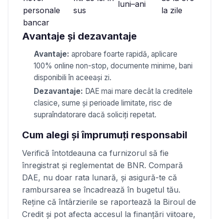
luni–ani
personale
sus
la zile
bancar
Avantaje și dezavantaje
Avantaje:
aprobare foarte rapidă, aplicare
100% online non-stop, documente minime, bani
disponibili în aceeași zi.
Dezavantaje:
DAE mai mare decât la creditele
clasice, sume și perioade limitate, risc de
supraîndatorare dacă soliciți repetat.
Cum alegi și împrumuți responsabil
Verifică întotdeauna ca furnizorul să fie
înregistrat și reglementat de BNR. Compară
DAE, nu doar rata lunară, și asigură-te că
rambursarea se încadrează în bugetul tău.
Reține că întârzierile se raportează la Biroul de
Credit și pot afecta accesul la finanțări viitoare,