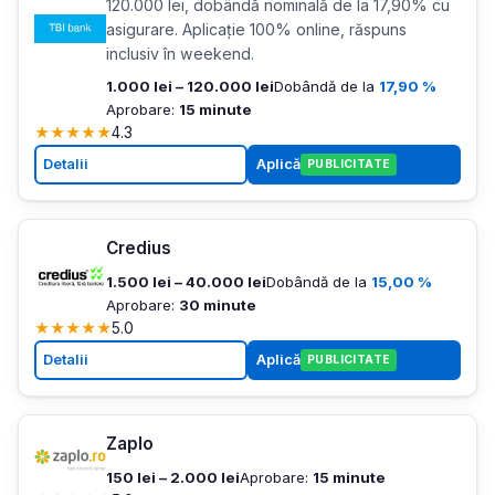
120.000 lei, dobândă nominală de la 17,90% cu
asigurare. Aplicație 100% online, răspuns
inclusiv în weekend.
1.000 lei – 120.000 lei
Dobândă de la
17,90 %
Aprobare:
15 minute
★
★
★
★
★
4.3
Detalii
Aplică
PUBLICITATE
Credius
1.500 lei – 40.000 lei
Dobândă de la
15,00 %
Aprobare:
30 minute
★
★
★
★
★
5.0
Detalii
Aplică
PUBLICITATE
Zaplo
150 lei – 2.000 lei
Aprobare:
15 minute