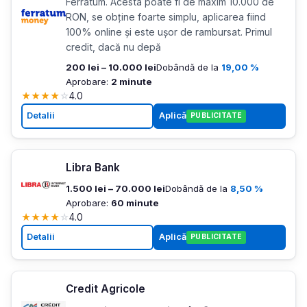
Ferratum. Acesta poate fi de maxim 10.000 de
RON, se obține foarte simplu, aplicarea fiind
100% online și este ușor de rambursat. Primul
credit, dacă nu depă
200 lei – 10.000 lei
Dobândă de la
19,00 %
Aprobare:
2 minute
★
★
★
★
☆
4.0
Detalii
Aplică
PUBLICITATE
Libra Bank
1.500 lei – 70.000 lei
Dobândă de la
8,50 %
Aprobare:
60 minute
★
★
★
★
☆
4.0
Detalii
Aplică
PUBLICITATE
Credit Agricole