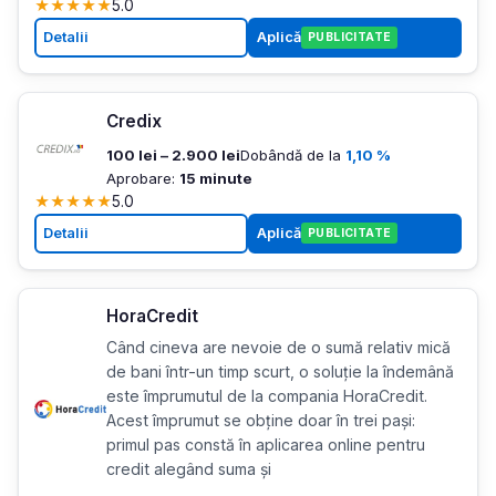
★
★
★
★
★
5.0
Detalii
Aplică
PUBLICITATE
Credix
100 lei – 2.900 lei
Dobândă de la
1,10 %
Aprobare:
15 minute
★
★
★
★
★
5.0
Detalii
Aplică
PUBLICITATE
HoraCredit
Când cineva are nevoie de o sumă relativ mică
de bani într-un timp scurt, o soluție la îndemână
este împrumutul de la compania HoraCredit.
Acest împrumut se obține doar în trei pași:
primul pas constă în aplicarea online pentru
credit alegând suma și