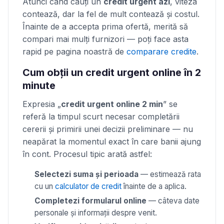
Atunci când cauți un
credit urgent azi
, viteza
contează, dar la fel de mult contează și costul.
Înainte de a accepta prima ofertă, merită să
compari mai mulți furnizori — poți face asta
rapid pe pagina noastră de
comparare credite
.
Cum obții un credit urgent online în 2
minute
Expresia „
credit urgent online 2 min
” se
referă la timpul scurt necesar completării
cererii și primirii unei decizii preliminare — nu
neapărat la momentul exact în care banii ajung
în cont. Procesul tipic arată astfel:
Selectezi suma și perioada
— estimează rata
cu un
calculator de credit
înainte de a aplica.
Completezi formularul online
— câteva date
personale și informații despre venit.