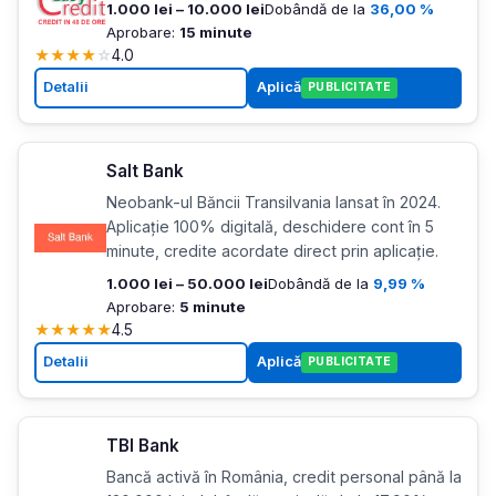
1.000 lei – 10.000 lei
Dobândă de la
36,00 %
Aprobare:
15 minute
★
★
★
★
☆
4.0
Detalii
Aplică
PUBLICITATE
Salt Bank
Neobank-ul Băncii Transilvania lansat în 2024.
Aplicație 100% digitală, deschidere cont în 5
minute, credite acordate direct prin aplicație.
1.000 lei – 50.000 lei
Dobândă de la
9,99 %
Aprobare:
5 minute
★
★
★
★
★
4.5
Detalii
Aplică
PUBLICITATE
TBI Bank
Bancă activă în România, credit personal până la