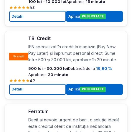
100 lei – 10.000 lei
Aprobare:
15 minute
★
★
★
★
★
5.0
Detalii
Aplică
PUBLICITATE
TBI Credit
IFN specializat în credit la magazin (Buy Now
Pay Later) și împrumut personal direct. Sume
între 500 și 30.000 lei, aprobare în 20 minute.
500 lei – 30.000 lei
Dobândă de la
19,90 %
Aprobare:
20 minute
★
★
★
★
★
4.2
Detalii
Aplică
PUBLICITATE
Ferratum
Dacă ai nevoie urgent de bani, o soluție ideală
este creditul oferit de instituția nebancară