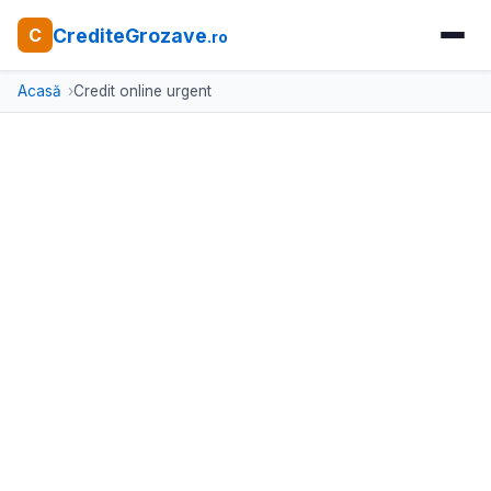
CrediteGrozave
C
.ro
Acasă
Credit online urgent