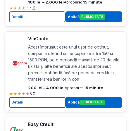
100 lei – 2.000 lei
Aprobare:
15 minute
★
★
★
★
☆
4.0
Detalii
Aplică
PUBLICITATE
ViaConto
Acest împrumut este unul ușor de obținut,
compania oferind sume cuprinse între 150 și
1500 RON, pe o perioadă maximă de 30 de zile.
Există și alte beneficii ale acestui împrumut
precum: dobândă fixă pe perioada creditului,
transferarea banilor în con
200 lei – 4.000 lei
Aprobare:
15 minute
★
★
★
★
★
5.0
Detalii
Aplică
PUBLICITATE
Easy Credit