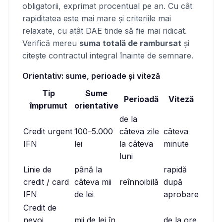
obligatorii, exprimat procentual pe an. Cu cât
rapiditatea este mai mare și criteriile mai
relaxate, cu atât DAE tinde să fie mai ridicat.
Verifică mereu
suma totală de rambursat
și
citește contractul integral înainte de semnare.
Orientativ: sume, perioade și viteză
Tip
Sume
Perioadă
Viteză
împrumut
orientative
de la
Credit urgent
100–5.000
câteva zile
câteva
IFN
lei
la câteva
minute
luni
Linie de
până la
rapidă
credit / card
câteva mii
reînnoibilă
după
IFN
de lei
aprobare
Credit de
nevoi
mii de lei în
de la ore