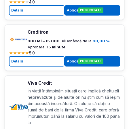
★
★
★
★
☆
4.0
Detalii
Aplică
PUBLICITATE
Creditron
300 lei – 15.000 lei
Dobândă de la
30,00 %
Aprobare:
15 minute
★
★
★
★
★
5.0
Detalii
Aplică
PUBLICITATE
Viva Credit
În viață întâmpinăm situații care implică cheltuieli
neprevăzute și de multe ori nu știm cum să ieșim
din această încurcătură. O soluție să obții o
sumă de bani de la firma Viva Credit, care oferă
împrumuturi până la salariu cu valori de 100 până
la