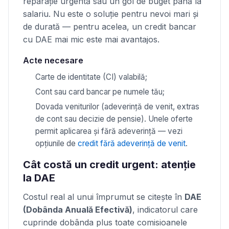
reparație urgentă sau un gol de buget până la
salariu. Nu este o soluție pentru nevoi mari și
de durată — pentru acelea, un credit bancar
cu DAE mai mic este mai avantajos.
Acte necesare
Carte de identitate (CI) valabilă;
Cont sau card bancar pe numele tău;
Dovada veniturilor (adeverință de venit, extras
de cont sau decizie de pensie). Unele oferte
permit aplicarea și fără adeverință — vezi
opțiunile de
credit fără adeverință de venit
.
Cât costă un credit urgent: atenție
la DAE
Costul real al unui împrumut se citește în
DAE
(Dobânda Anuală Efectivă)
, indicatorul care
cuprinde dobânda plus toate comisioanele