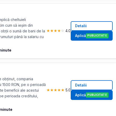
mplică cheltuieli
tim cum să ieșim din
Detalii
 obții o sumă de bani de la
★
★
★
★
☆
4.0
Aplică
PUBLICITATE
rumuturi până la salariu cu
minute
e obținut, compania
 și 1500 RON, pe o perioadă
Detalii
te beneficii ale acestui
★
★
★
★
★
5.0
Aplică
PUBLICITATE
e perioada creditului,
 minute