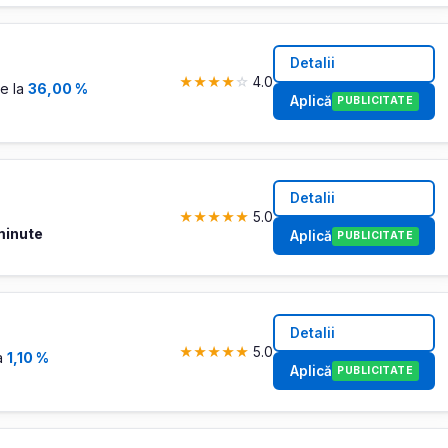
Detalii
★
★
★
★
☆
4.0
e la
36,00 %
Aplică
PUBLICITATE
Detalii
★
★
★
★
★
5.0
minute
Aplică
PUBLICITATE
Detalii
★
★
★
★
★
5.0
a
1,10 %
Aplică
PUBLICITATE