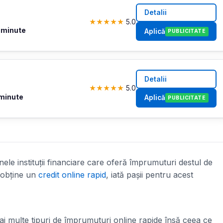
Detalii
★
★
★
★
★
5.0
 minute
Aplică
PUBLICITATE
Detalii
★
★
★
★
★
5.0
 minute
Aplică
PUBLICITATE
unele instituții financiare care oferă împrumuturi destul de
 obține un
credit online rapid
, iată pașii pentru acest
ai multe tipuri de împrumuturi online rapide însă ceea ce