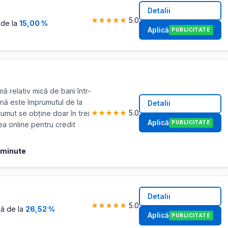
Detalii
★
★
★
★
★
5.0
de la
15,00 %
Aplică
PUBLICITATE
 relativ mică de bani într-
ână este împrumutul de la
Detalii
mut se obține doar în trei
★
★
★
★
★
5.0
Aplică
PUBLICITATE
rea online pentru credit
 minute
Detalii
★
★
★
★
★
5.0
ă de la
26,52 %
Aplică
PUBLICITATE