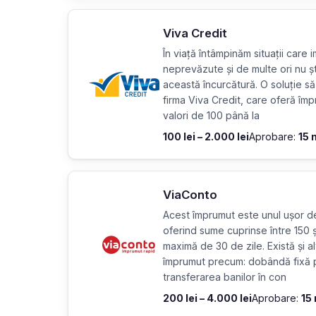
Viva Credit
În viață întâmpinăm situații care i
neprevăzute și de multe ori nu ș
această încurcătură. O soluție să
firma Viva Credit, care oferă împ
valori de 100 până la
100 lei – 2.000 lei
Aprobare:
15 
ViaConto
Acest împrumut este unul ușor d
oferind sume cuprinse între 150
maximă de 30 de zile. Există și al
împrumut precum: dobândă fixă p
transferarea banilor în con
200 lei – 4.000 lei
Aprobare:
15