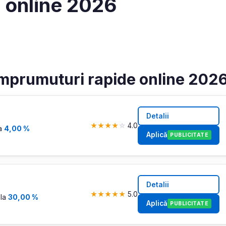
 online 2026
Împrumuturi rapide online 202
Detalii
★
★
★
★
☆
4.0
la
4,00 %
Aplică
PUBLICITATE
Detalii
★
★
★
★
★
5.0
 la
30,00 %
Aplică
PUBLICITATE