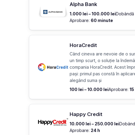
Alpha Bank
1.000 lei – 100.000 lei
Dobândă 
Aprobare:
60 minute
HoraCredit
Când cineva are nevoie de o sumă
un timp scurt, o soluție la îndem
compania HoraCredit. Acest împru
pași: primul pas constă în aplica
alegând suma și
100 lei – 10.000 lei
Aprobare:
15
Happy Credit
10.000 lei – 250.000 lei
Dobând
Aprobare:
24 h