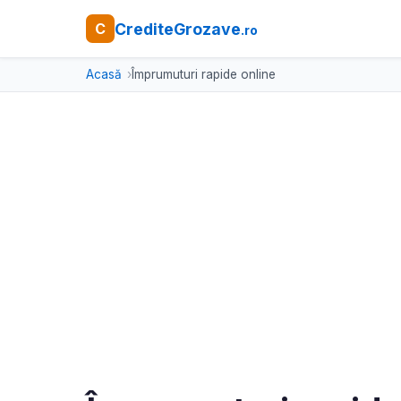
CrediteGrozave
C
.ro
Acasă
Împrumuturi rapide online