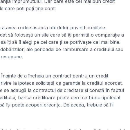
aranția împrumutului. Dar care este cel mai bun credit
e care poți poți ține cont:
 a avea o idee asupra ofertelor privind creditele
dat să folosești un site care să îți permită o comparație a
să îți să îl alegi pe cel care ți se potrivește cel mai bine.
e dobânzilor, ale perioadei de rambursare a creditului sau
 presupune.
Înainte de a încheia un contract pentru un credit
ivire la ipoteca solicitată ca garanție la creditul acordat.
 se adaugă la contractul de creditare și constă în faptul
reditului, banca creditoare poate cere ca bunul ipotecat
 să își poate acoperi creanța. De aceea, trebuie să fii