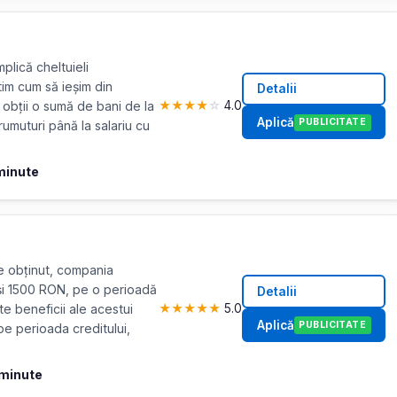
mplică cheltuieli
tim cum să ieșim din
Detalii
 obții o sumă de bani de la
★
★
★
★
☆
4.0
Aplică
PUBLICITATE
rumuturi până la salariu cu
minute
e obținut, compania
 și 1500 RON, pe o perioadă
Detalii
te beneficii ale acestui
★
★
★
★
★
5.0
Aplică
PUBLICITATE
e perioada creditului,
 minute