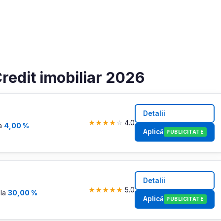
redit imobiliar 2026
Detalii
★
★
★
★
☆
4.0
la
4,00 %
Aplică
PUBLICITATE
Detalii
★
★
★
★
★
5.0
 la
30,00 %
Aplică
PUBLICITATE