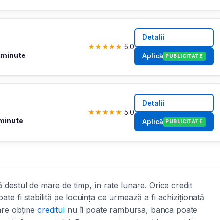
Detalii
★
★
★
★
★
5.0
 minute
Aplică
PUBLICITATE
Detalii
★
★
★
★
★
5.0
 minute
Aplică
PUBLICITATE
 destul de mare de timp, în rate lunare. Orice credit
ate fi stabilită pe locuința ce urmează a fi achiziționată
care obține
creditul
nu îl poate rambursa, banca poate