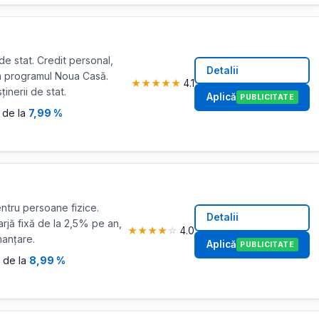
de stat. Credit personal,
Detalii
rin programul Noua Casă.
★
★
★
★
★
4.1
inerii de stat.
Aplică
PUBLICITATE
 de la
7,99 %
tru persoane fizice.
Detalii
arjă fixă de la 2,5% pe an,
★
★
★
★
☆
4.0
nanțare.
Aplică
PUBLICITATE
 de la
8,99 %