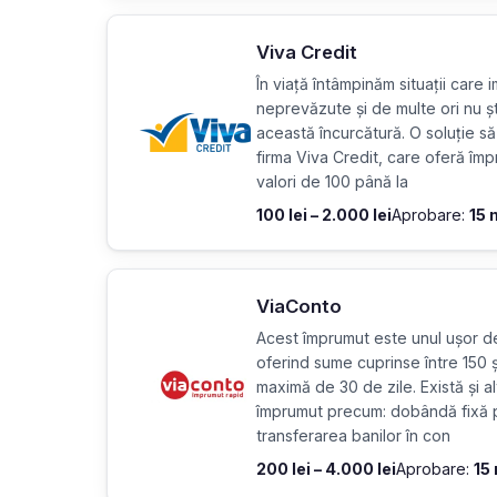
Viva Credit
În viață întâmpinăm situații care i
neprevăzute și de multe ori nu ș
această încurcătură. O soluție să
firma Viva Credit, care oferă împ
valori de 100 până la
100 lei – 2.000 lei
Aprobare:
15 
ViaConto
Acest împrumut este unul ușor d
oferind sume cuprinse între 150
maximă de 30 de zile. Există și al
împrumut precum: dobândă fixă p
transferarea banilor în con
200 lei – 4.000 lei
Aprobare:
15