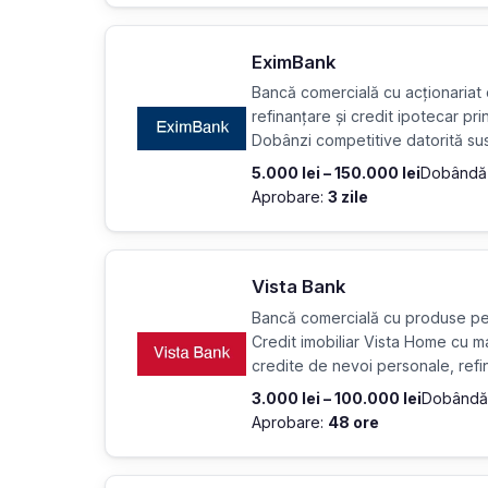
EximBank
Bancă comercială cu acționariat 
refinanțare și credit ipotecar p
Dobânzi competitive datorită susț
5.000 lei – 150.000 lei
Dobândă
Aprobare:
3 zile
Vista Bank
Bancă comercială cu produse pen
Credit imobiliar Vista Home cu m
credite de nevoi personale, refi
3.000 lei – 100.000 lei
Dobândă
Aprobare:
48 ore