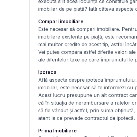
executa silit acea locuință ce constituie g
imobiliar de pe piață? Iată câteva aspecte d
Compari imobiliare
Este necesar să compari imobiliare. Pentru
imobiliare existente pe piață, este recoman
mai multor credite de acest tip, astfel încât 
Vei putea compara astfel diferite valori al
ale diferitelor taxe pe care împrumutul le
Ipoteca
Află aspecte despre ipoteca împrumutului. 
imobiliar, este necesar să te informezi cu pr
Acest lucru presupune un alt contract care
că în situația de nerambursare a ratelor c
să fie vândut și astfel, prin suma obținută,
atent la ce prevede contractul de ipotecă.
Prima Imobiliare