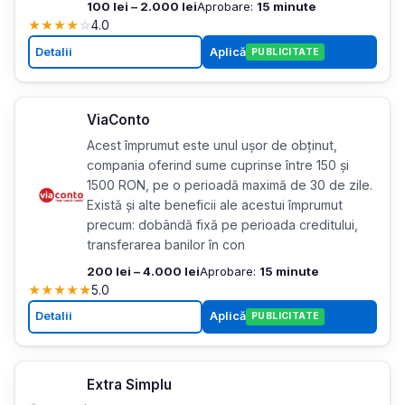
100 lei – 2.000 lei
Aprobare:
15 minute
★
★
★
★
☆
4.0
Detalii
Aplică
PUBLICITATE
ViaConto
Acest împrumut este unul ușor de obținut,
compania oferind sume cuprinse între 150 și
1500 RON, pe o perioadă maximă de 30 de zile.
Există și alte beneficii ale acestui împrumut
precum: dobândă fixă pe perioada creditului,
transferarea banilor în con
200 lei – 4.000 lei
Aprobare:
15 minute
★
★
★
★
★
5.0
Detalii
Aplică
PUBLICITATE
Extra Simplu