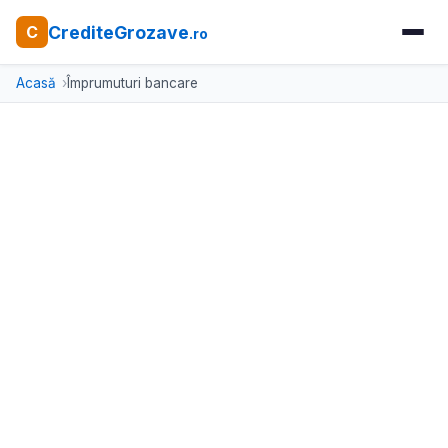
CrediteGrozave
C
.ro
Acasă
Împrumuturi bancare