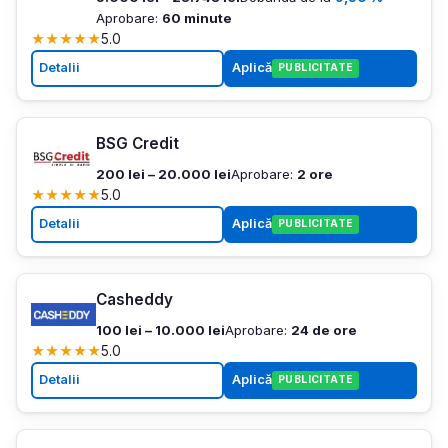
Aprobare:
60 minute
★
★
★
★
★
5.0
Detalii
Aplică
PUBLICITATE
BSG Credit
200 lei – 20.000 lei
Aprobare:
2 ore
★
★
★
★
★
5.0
Detalii
Aplică
PUBLICITATE
Casheddy
100 lei – 10.000 lei
Aprobare:
24 de ore
★
★
★
★
★
5.0
Detalii
Aplică
PUBLICITATE