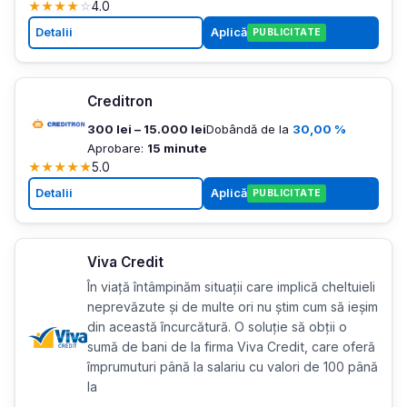
★
★
★
★
☆
4.0
Detalii
Aplică
PUBLICITATE
Creditron
300 lei – 15.000 lei
Dobândă de la
30,00 %
Aprobare:
15 minute
★
★
★
★
★
5.0
Detalii
Aplică
PUBLICITATE
Viva Credit
În viață întâmpinăm situații care implică cheltuieli
neprevăzute și de multe ori nu știm cum să ieșim
din această încurcătură. O soluție să obții o
sumă de bani de la firma Viva Credit, care oferă
împrumuturi până la salariu cu valori de 100 până
la