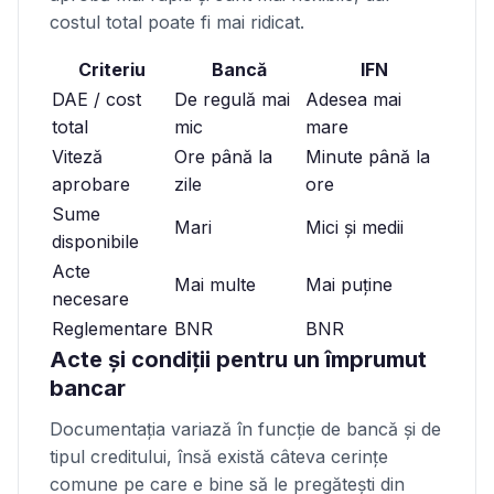
costul total poate fi mai ridicat.
Criteriu
Bancă
IFN
DAE / cost
De regulă mai
Adesea mai
total
mic
mare
Viteză
Ore până la
Minute până la
aprobare
zile
ore
Sume
Mari
Mici și medii
disponibile
Acte
Mai multe
Mai puţine
necesare
Reglementare
BNR
BNR
Acte și condiţii pentru un împrumut
bancar
Documentaţia variază în funcţie de bancă și de
tipul creditului, însă există câteva cerinţe
comune pe care e bine să le pregăteşti din