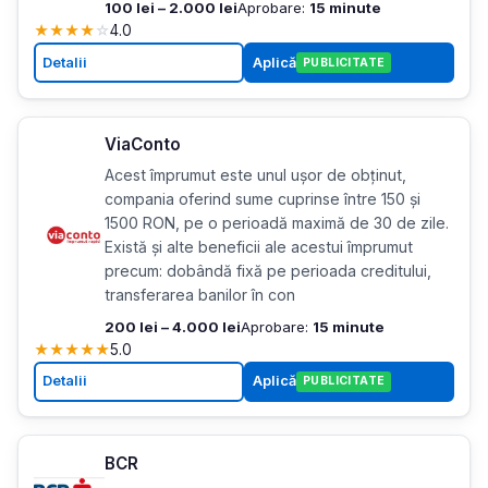
100 lei – 2.000 lei
Aprobare:
15 minute
★
★
★
★
☆
4.0
Detalii
Aplică
PUBLICITATE
ViaConto
Acest împrumut este unul ușor de obținut,
compania oferind sume cuprinse între 150 și
1500 RON, pe o perioadă maximă de 30 de zile.
Există și alte beneficii ale acestui împrumut
precum: dobândă fixă pe perioada creditului,
transferarea banilor în con
200 lei – 4.000 lei
Aprobare:
15 minute
★
★
★
★
★
5.0
Detalii
Aplică
PUBLICITATE
BCR