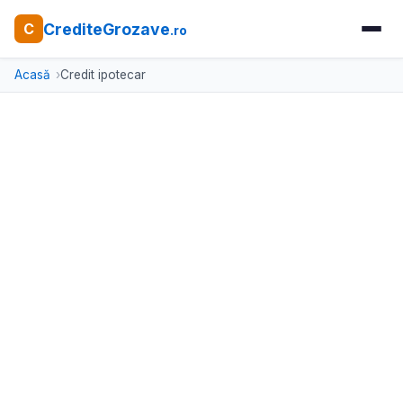
CrediteGrozave
C
.ro
Acasă
Credit ipotecar