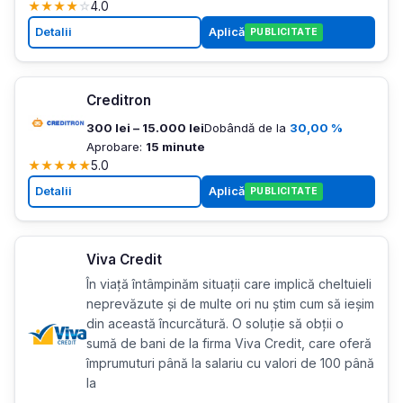
★
★
★
★
☆
4.0
Detalii
Aplică
PUBLICITATE
Creditron
300 lei – 15.000 lei
Dobândă de la
30,00 %
Aprobare:
15 minute
★
★
★
★
★
5.0
Detalii
Aplică
PUBLICITATE
Viva Credit
În viață întâmpinăm situații care implică cheltuieli
neprevăzute și de multe ori nu știm cum să ieșim
din această încurcătură. O soluție să obții o
sumă de bani de la firma Viva Credit, care oferă
împrumuturi până la salariu cu valori de 100 până
la